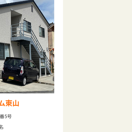
ム東山
番5号
名