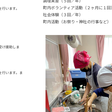
調理実習（５回／年）
町内ボランティア活動（２ヶ月に１回
を行います。
社会体験（３回／年）
町内活動（お祭り・神社の行事など）
受け援助しま
を行います。ま