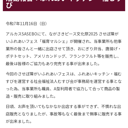
び
令和7年11月16日（日）
アルカスSASEBOにて、ながさきピース文化祭2025 させぼ障が
いふれあいフェス「福育マルシェ」が開催され、当事業所も他事
業所の皆さんと一緒に出店させて頂き、
おにぎり弁当、唐揚げ・
ポテトセット、アメリカンドッグ、フランクフルト等を販売し、
最後は皆様のご協力もあり完売する事が出来ました。
今回のさせぼ障がいふれあいフェスは、ふれあいキッチン・福む
すびを運営する社会福祉法人むすび会が事務局を運営する事とな
った為、当事業所も職員、A型利用者で協力して合って商品の製
造・販売に取り組みました。
日頃、お声を頂いてもなかなか出店する事ができず、不慣れな出
店販売となりましたが、事故等もなく最後まで無事に販売する事
が出来ました。