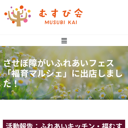
させぼ障がいふれあいフェス
「福育マルシェ」に出店しまし
た！
活動報告：ふれあいキッチン・福むす