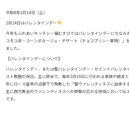
令和8年2月14日（土）
2月14日はバレンタインデー
今年もふれあいキッチン・福むすびではバレンタインデーにちなみ
コモコ丼・コーンポタージュ・デザート（チョコプリン・果物）」
ました。
【バレンタインデーについて
】
バレンタインデー、または聖バレンタインデー・セイントバレンタ
スト教圏の祝日。主に欧米で、毎年2月14日に行われる家族や親友と祝
年にローマ皇帝の迫害下で殉教した「聖ウァレンティヌスに由来す
主に西方教会のウァレンティヌスへの崇敬が広がる地域において伝
です。