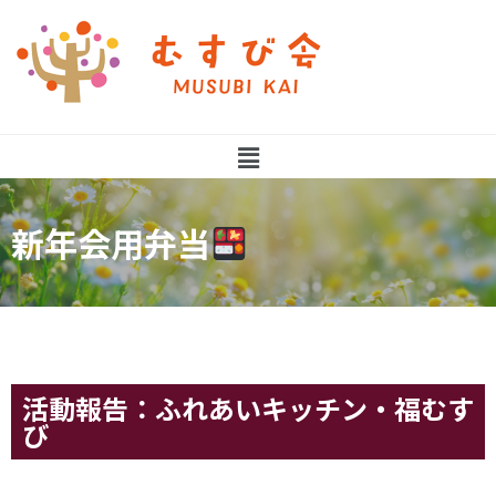
新年会用弁当
活動報告：ふれあいキッチン・福むす
び