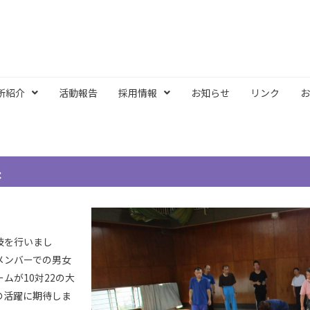
所紹介
活動報告
採用情報
お知らせ
リンク
お
保
技を行いまし
メンバーでの男女
ムが10対22の大
の活躍に期待しま